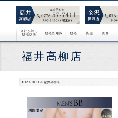
当社が誇る
脱毛豆知識
脱毛
美顔
痩身
脱毛技術
福井高柳店
TOP
>
BLOG
>
福井高柳店