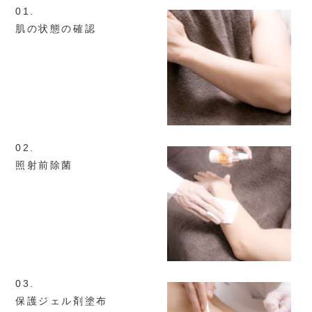
01.
肌の状態の
確認
02.
照射前除菌
03.
保護ジェル剤
塗布