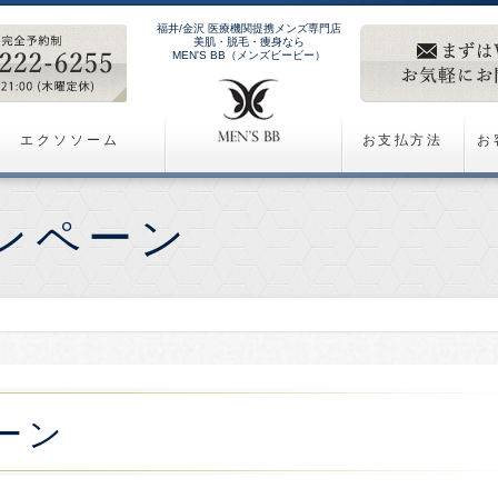
福井/金沢 医療機関提携メンズ専門店
美肌・脱毛・痩身なら
MEN'S BB（メンズビービー）
エクソソーム
お支払方法
お
ンペーン
ーン