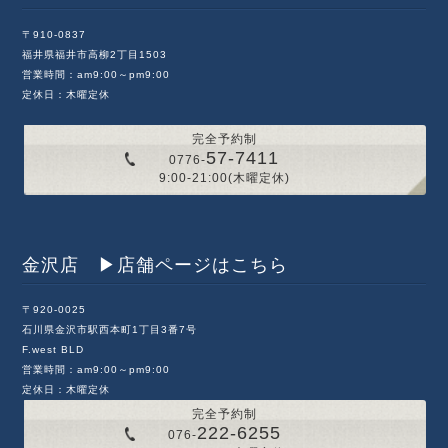
〒910-0837
福井県福井市高柳2丁目1503
営業時間：am9:00～pm9:00
定休日：木曜定休
完全予約制
57-7411
0776-
9:00-21:00(木曜定休)
金沢店 ▶︎店舗ページはこちら
〒920-0025
石川県金沢市駅西本町1丁目3番7号
F.west BLD
営業時間：am9:00～pm9:00
定休日：木曜定休
完全予約制
222-6255
076-